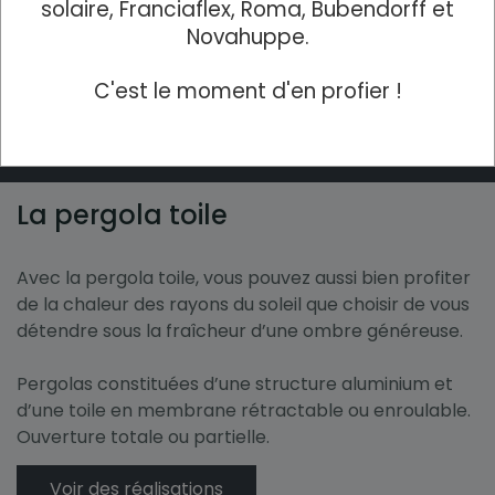
conçues pour s’intégrer parfaitement à votre
solaire, Franciaflex, Roma, Bubendorff et
habitation et à toutes les configurations : adossée à
Novahuppe.
votre maison ou autoportante, dans votre jardin ou
au bord de votre piscine.
C'est le moment d'en profier !
Voir des réalisations
La pergola toile
Avec la pergola toile, vous pouvez aussi bien profiter
de la chaleur des rayons du soleil que choisir de vous
détendre sous la fraîcheur d’une ombre généreuse.
Pergolas constituées d’une structure aluminium et
d’une toile en membrane rétractable ou enroulable.
Ouverture totale ou partielle.
Voir des réalisations