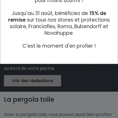
pour moins souffrir !
Jusqu'au 31 août, bénéficiez de
15% de
remise
sur tous nos stores et protections
solaire, Franciaflex, Roma, Bubendorff et
La pergola bioclimatique
Novahuppe.
De conception sur-mesure, les pergolas sont
C'est le moment d'en profier !
conçues pour s’intégrer parfaitement à votre
habitation et à toutes les configurations : adossée à
votre maison ou autoportante, dans votre jardin ou
au bord de votre piscine.
Voir des réalisations
La pergola toile
Avec la pergola toile, vous pouvez aussi bien profiter