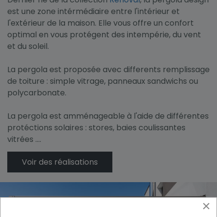
est une zone intérmédiaire entre l'intérieur et
l'extérieur de la maison. Elle vous offre un confort
optimal en vous protégent des intempérie, du vent
et du soleil.
La pergola est proposée avec differents remplissage
de toiture : simple vitrage, panneaux sandwichs ou
polycarbonate.
La pergola est amménageable à l'aide de différentes
protéctions solaires : stores, baies coulissantes
vitrées ....
Voir des réalisations
×