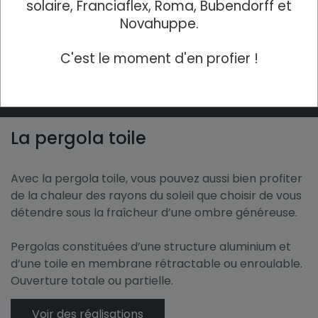
conçues pour s’intégrer parfaitement à votre
solaire, Franciaflex, Roma, Bubendorff et
habitation et à toutes les configurations : adossée à
Novahuppe.
votre maison ou autoportante, dans votre jardin ou
au bord de votre piscine.
C'est le moment d'en profier !
Voir des réalisations
La pergola toile
Avec la pergola toile, vous pouvez aussi bien profiter
de la chaleur des rayons du soleil que choisir de vous
détendre sous la fraîcheur d’une ombre généreuse.
Pergolas constituées d’une structure aluminium et
d’une toile en membrane rétractable ou enroulable.
Ouverture totale ou partielle.
Voir des réalisations