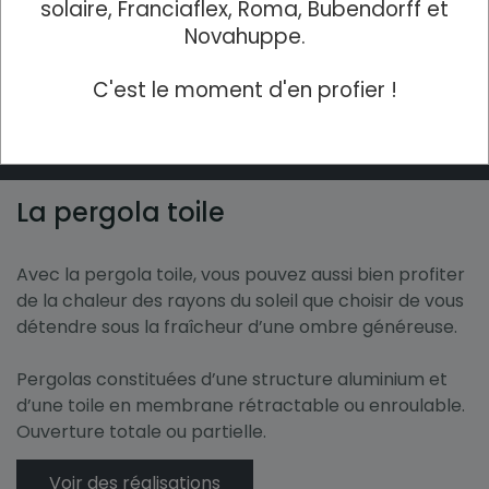
conçues pour s’intégrer parfaitement à votre
solaire, Franciaflex, Roma, Bubendorff et
habitation et à toutes les configurations : adossée à
Novahuppe.
votre maison ou autoportante, dans votre jardin ou
au bord de votre piscine.
C'est le moment d'en profier !
Voir des réalisations
La pergola toile
Avec la pergola toile, vous pouvez aussi bien profiter
de la chaleur des rayons du soleil que choisir de vous
détendre sous la fraîcheur d’une ombre généreuse.
Pergolas constituées d’une structure aluminium et
d’une toile en membrane rétractable ou enroulable.
Ouverture totale ou partielle.
Voir des réalisations