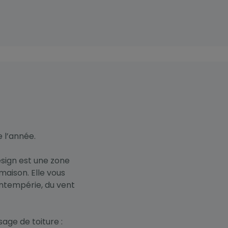
e l’année.
esign est une zone
 maison. Elle vous
intempérie, du vent
age de toiture :