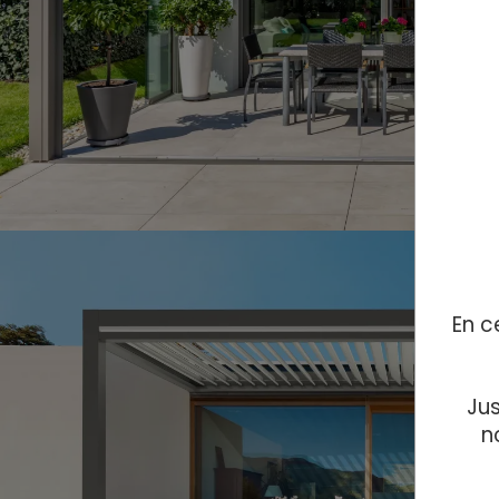
En c
Jus
n