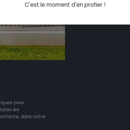
C'est le moment d'en profier !
onçues pour
outes les
portante, dans votre