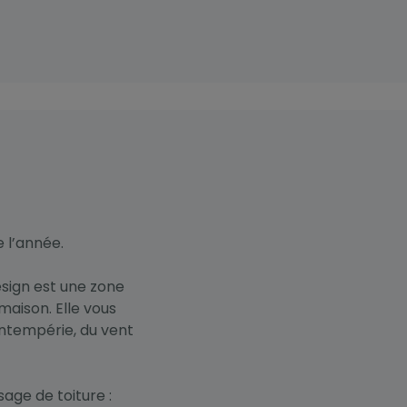
e l’année.
esign est une zone
 maison. Elle vous
intempérie, du vent
age de toiture :