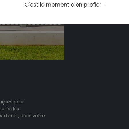
C'est le moment d'en profier !
onçues pour
outes les
portante, dans votre