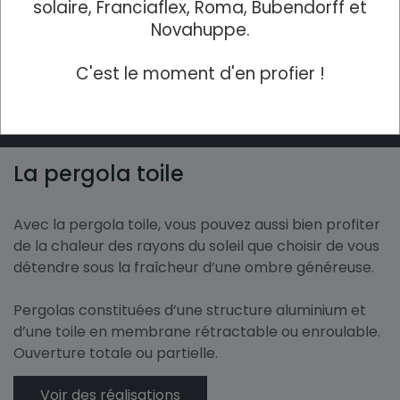
conçues pour s’intégrer parfaitement à votre
solaire, Franciaflex, Roma, Bubendorff et
habitation et à toutes les configurations : adossée à
Novahuppe.
votre maison ou autoportante, dans votre jardin ou
au bord de votre piscine.
C'est le moment d'en profier !
Voir des réalisations
La pergola toile
Avec la pergola toile, vous pouvez aussi bien profiter
de la chaleur des rayons du soleil que choisir de vous
détendre sous la fraîcheur d’une ombre généreuse.
Pergolas constituées d’une structure aluminium et
d’une toile en membrane rétractable ou enroulable.
Ouverture totale ou partielle.
Voir des réalisations