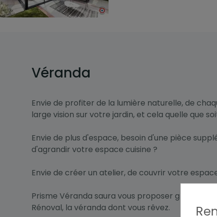
Véranda
Envie de profiter de la lumière naturelle, de chaq
large vision sur votre jardin, et cela quelle que soi
Envie de plus d'espace, besoin d'une pièce supp
d'agrandir votre espace cuisine ?
Envie de créer un atelier, de couvrir votre espac
Prisme Véranda saura vous proposer grâce à la
Rénoval, la véranda dont vous rêvez.
Rem