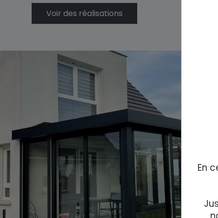
Voir des réalisations
En c
Jus
n