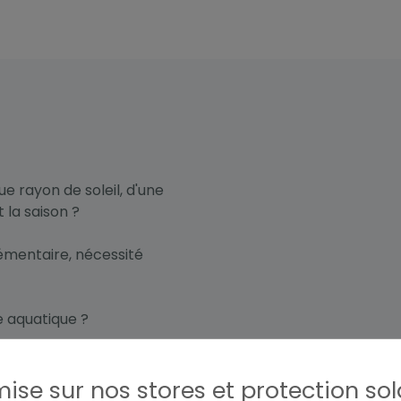
ue rayon de soleil, d'une
t la saison ?
lémentaire, nécessité
e aquatique ?
 large gamme de produits
ise sur nos stores et protection sol