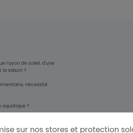
ue rayon de soleil, d'une
t la saison ?
lémentaire, nécessité
e aquatique ?
 large gamme de produits
ise sur nos stores et protection sol