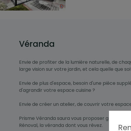
Véranda
Envie de profiter de la lumière naturelle, de chaq
large vision sur votre jardin, et cela quelle que soi
Envie de plus d'espace, besoin d'une pièce supp
d'agrandir votre espace cuisine ?
Envie de créer un atelier, de couvrir votre espac
Prisme Véranda saura vous proposer grâce à la
Rénoval, la véranda dont vous rêvez.
Rem