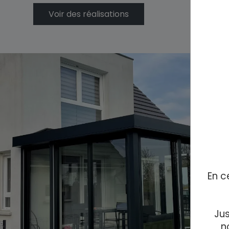
Voir des réalisations
En c
Jus
n